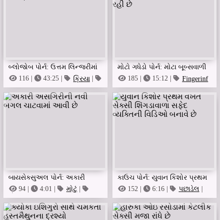
બ્લોજોબ પોર્ન: ઉત્તમ લિન્જરીમાં
મોટો ગધેડો પોર્ન: મોટા બૂબ્સવાળી
ઓઇલી ઇન્ટરટ્વાઇન્ડ ફકિંગ
સેક્સી એશિયન છોકરી તમને
116 |
43:25 |
ક્રિયા
|
185 |
15:12 |
Fingerinf
બેબે
|
મોટું
ચીડવી રહી છે
બાયસેક્સુઅલ પોર્ન: અકારી
કાઉચ પોર્ન: યુવાન કિશોર પ્રથમ
અસગિરીની નવી બગલ ચાટવામાં
વખત સેક્સી શિંગડાવાળા સફેદ
94 |
4:01 |
મોટું
|
152 |
6:16 |
પછાડેલ
|
મોટા Tits
કાસ્ટિંગ
આવી છે
વ્યક્તિની વિડિઓ બનાવે છે