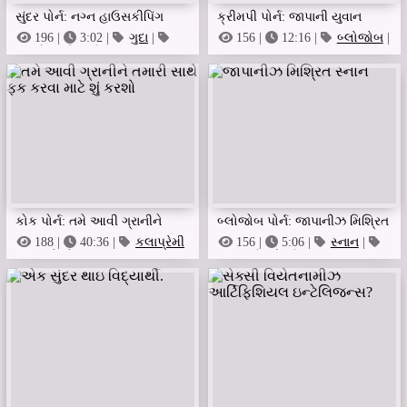
સુંદર પોર્ન: નગ્ન હાઉસકીપિંગ
ક્રીમપી પોર્ન: જાપાની યુવાન
સુંદર દાઢી કરેલ વુલ્વા
છોકરી તેની વાળવાળી ભીની
196 |
3:02 |
ગુદા
|
156 |
12:16 |
બ્લોજોબ
|
જલ્દી જ બિલાડી
કૂકડો ચૂસી રહ્યો છે
બિલાડી માકી હોજી જંગલી
વાહિયાત ઇચ્છે છે
કોક પોર્ન: તમે આવી ગ્રાનીને
બ્લોજોબ પોર્ન: જાપાનીઝ મિશ્રિત
તમારી સાથે ફક કરવા માટે શું
સ્નાન
188 |
40:36 |
કલાપ્રેમી
156 |
5:06 |
સ્નાન
|
નહાવાની ઓરડી
|
બ્લોજોબ
કરશો