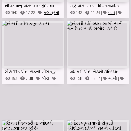
શીંગડાવાળું પોર્ન: એક સુંદર થાઇ
મોટું પોર્ન: સેક્સી વિયેતનામીઝ
વિદ્યાર્થી.
આર્ટિફિશિયલ ઇન્ટેલિજન્સ?
160 |
17:22 |
કલાપ્રેમી
142 |
11:24 |
બેબે
|
સુંદર
|
સુંદર
મોટા Tits પોર્ન: સેક્સી બીગ-બૂબ
બંધ કરો પોર્ન: સેક્સી ઇન્ડિયન
ડાન્સ
ભાભી સારી રાત દેવર સાથે સંભોગ
193 |
7:38 |
બીચ
|
158 |
15:17 |
ભાભી
|
મોટું
બંધ કરો
કરે છે