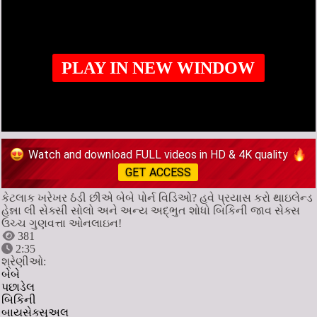
PLAY IN NEW WINDOW
Watch and download FULL videos in HD & 4K quality
GET ACCESS
કેટલાક ખરેખર ઠંડી છીએ બેબે પોર્ન વિડિઓ? હવે પ્રયાસ કરો થાઇલેન્ડ
હેન્ના લી સેક્સી સોલો અને અન્ય અદ્ભુત શોધો બિકિની જાવ સેક્સ
ઉચ્ચ ગુણવત્તા ઓનલાઇન!
381
2:35
શ્રેણીઓ:
બેબે
પછાડેલ
બિકિની
બાયસેક્સુઅલ