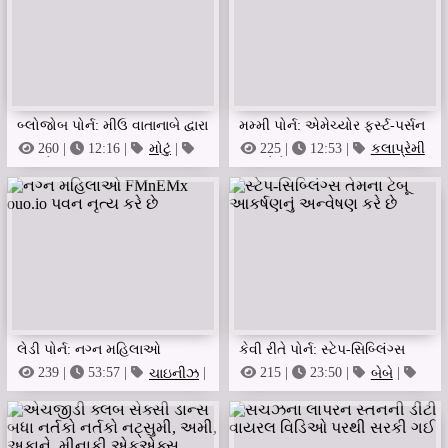
બ્લોજોબ પોર્ન: મીઉ વાતાનાબે દ્વારા
મમ્મી પોર્ન: એમેચ્યોર ફર્સ્ટ-પર્સન
નેકેડ હાર્ડ મોમ Xxx Read More
મોમ બી.જે.
260 |
12:16 |
મોટું
|
225 |
12:53 |
કલાપ્રેમી
બાયસેક્સુઅલ
|
બેબે
લેડી પોર્ન: નગ્ન મહિલાઓ
કેવી રીતે પોર્ન: સ્ટેપ-સિબ્લિંગ્સ
Fmnemx Ouo.io પવન નૃત્ય કરે
તેમના ટેબૂ આકર્ષણનું અન્વેષણ
239 |
53:57 |
ચાઇનીઝ
|
215 |
23:50 |
બેબે
|
સુંદરતા
નૃત્ય કરી રહ્યા છે
છે
કરે છે