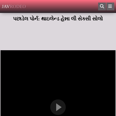
JAV
RODEO
પછાડેલ પોર્ન: થાઇલેન્ડ હેન્ના લી સેક્સી સોલો