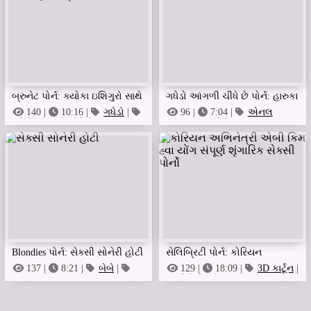
બ્રુનેટ પોર્ન: ક્યોકા ઇશિગુરો સાથે
ગધેડો આંગળી ચીંધે છે પોર્ન: હારુકા
ચમકતા હસ્તમૈથુનના દ્રશ્યો
ઓઇ રસોડામાં કેટલીક સેક્સી
140 |
10:16 |
ગધેડો
|
96 |
7:04 |
એનલ
ગધેડો આંગળી ચીંધે છે
ચાટતા
|
ગધેડો
મજા રાંધે છે
Blondies પોર્ન: સેક્સી સોનેરી હોટી
સેલિબ્રિટી પોર્ન: કોરિયન
અભિનેત્રી એબી કિમ હ્વા યોંગ
137 |
8:21 |
બેબે
|
129 |
18:09 |
3D કાર્ટૂન
|
Blonde
સેલિબ્રિટી
સંપૂર્ણ શૃંગારિક સેક્સી પોર્નો