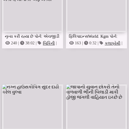
નૃત્ય કરી રહ્યા છે પોર્ન: એચજીડી
ફિલિપાઇન્સWorld. Kgm પોર્ન:
ક્લબ સેક્સી ડાન્સ બધા નર્તકો
સચઝના લાપરન સ્તનની ડીંટી
240 |
38:02 |
બિકિની
|
163 |
0:32 |
કલાપ્રેમી
|
બાયસેક્સુઅલ
જોકે
નર્તકો નટ્સુમી, અમી, અકાને,
વાયરલ વિડિઓ પરથી સરકી ગઈ
મીનાકી એફએક્સ