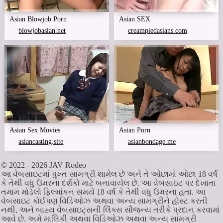
Asian Blowjob Porn
Asian SEX
blowjobasian.net
creampiedasians.com
Asian Sex Movies
Asian Porn
asiancasting.site
asianbondage.me
© 2022 - 2026
JAV Rodeo
આ વેબસાઇટમાં પુખ્ત સામગ્રી શામેલ છે અને તે ઓછામાં ઓછા 18 વર્ષ
કે તેથી વધુ ઉંમરના દર્શકો માટે બનાવાયેલ છે. આ વેબસાઇટ પર દેખાતા
તમામ મોડેલો ફિલ્માંકન સમયે 18 વર્ષ કે તેથી વધુ ઉંમરના હતા. આ
વેબસાઇટ કોઈપણ વિડિઓઝ અથવા અન્ય સામગ્રીને હોસ્ટ કરતી
નથી, અને બાહ્ય વેબસાઇટ્સની લિંક્સ સૌજન્ય તરીકે પ્રદાન કરવામાં
આવે છે. અમે માલિકી અથવા વિડિઓઝ અથવા અન્ય સામગ્રી