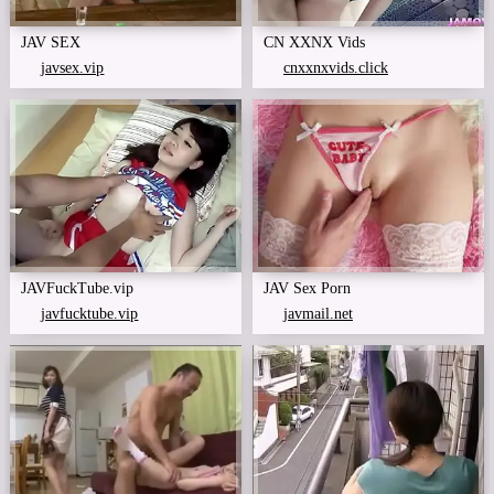
JAV SEX
CN XXNX Vids
javsex.vip
cnxxnxvids.click
JAVFuckTube.vip
JAV Sex Porn
javfucktube.vip
javmail.net